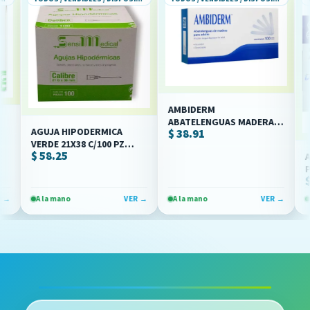
AMBIDERM
ABATELENGUAS MADERA
AGUJA HIPODERMICA
$ 38.91
18X15CM C/100 (IVA)
VERDE 21X38 C/100 PZ
$ 58.25
(SENSIMEDICAL/JAYOR)
APMT
POLIM
$ 17
1/2 C
(IVA)
A la mano
VER →
A la mano
VER →
A la 