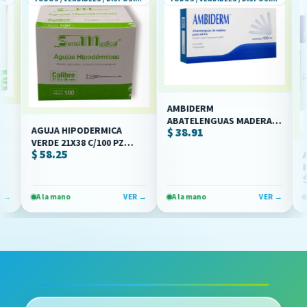
AMBIDERM
ABATELENGUAS MADERA
AGUJA HIPODERMICA
$ 38.91
18X15CM C/100 (IVA)
VERDE 21X38 C/100 PZ
$ 58.25
(SENSIMEDICAL/JAYOR)
APMT
POLI
$ 17
1/2 C
(IVA)
A la mano
VER →
A la mano
VER →
A la 