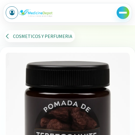
Ir al contenido
COSMETICOS Y PERFUMERIA