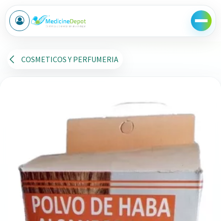
Ir al contenido
COSMETICOS Y PERFUMERIA