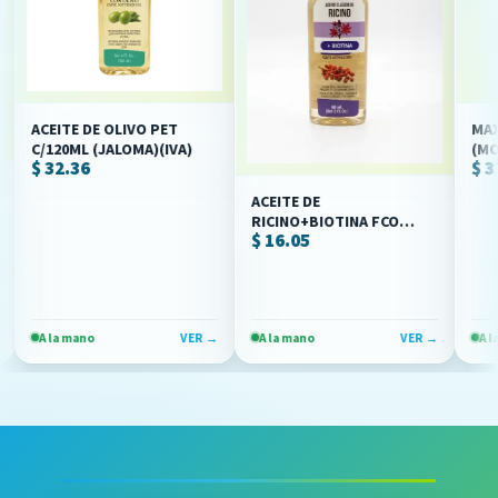
CEITE DE OLIVO PET
MAX RED 
/120ML (JALOMA)(IVA)
(MORADO)
 32.36
$ 37.00
(HD MORE
ACEITE DE
RICINO+BIOTINA FCO
$ 16.05
/60ML (IVA) JALOMA
A la mano
VER →
A la mano
VER →
A la mano