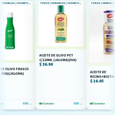
TODOS / VENDIBLES / COSMETICOS Y PERFUMERIA
TODOS / VENDIBLES / COSMETICOS Y PERFUMERIA
ACEITE DE OLIVO PET
C/120ML (JALOMA)(IVA)
$ 36.90
OLIVO FRASCO
ACEITE DE
A)(JALOMA)
RICINO+BIOTINA FC
$ 16.05
/60ML (IVA) JALOMA
VER →
A la mano
VER →
A la mano