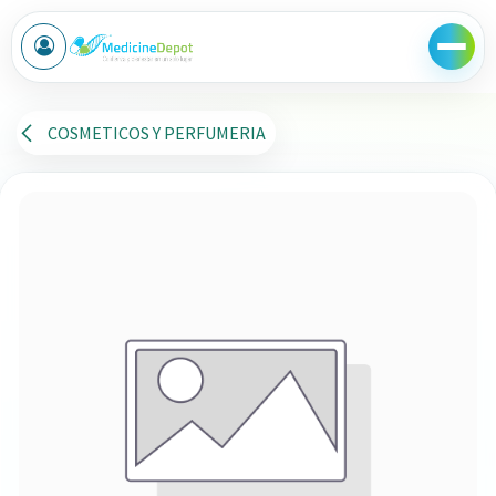
Ir al contenido
COSMETICOS Y PERFUMERIA