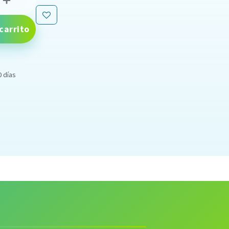
carrito
0 días