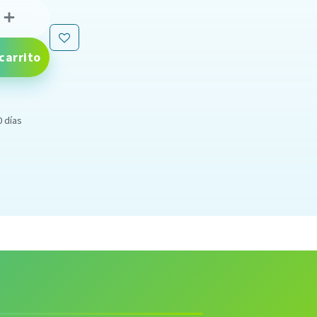
carrito
0 días