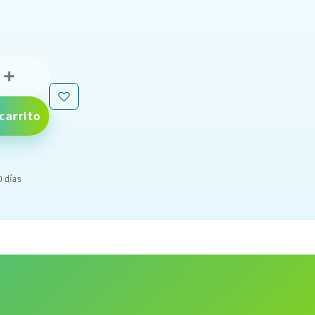
carrito
0 días