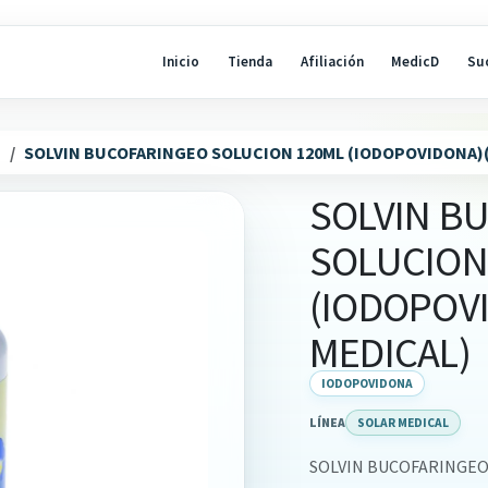
Inicio
Tienda
Afiliación
MedicD
Su
N
SOLVIN BUCOFARINGEO SOLUCION 120ML (IODOPOVIDONA)
SOLVIN B
SOLUCION
(IODOPOV
MEDICAL)
IODOPOVIDONA
LÍNEA
SOLAR MEDICAL
SOLVIN BUCOFARINGEO 