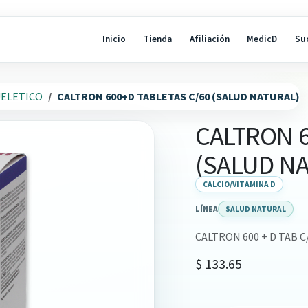
Inicio
Tienda
Afiliación
MedicD
Su
ELETICO
CALTRON 600+D TABLETAS C/60 (SALUD NATURAL)
CALTRON 6
(SALUD N
CALCIO/VITAMINA D
LÍNEA
SALUD NATURAL
CALTRON 600 + D TAB C
$
133.65