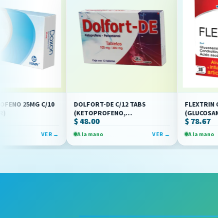
G C/10
DOLFORT-DE C/12 TABS
FLEXTRIN C/30 COM
(KETOPROFENO,
(GLUCOSAMINA, CON
$ 48.00
$ 78.67
PARACETAMOL)(DEGORT'S)
VITAMINA C)(CMD)
VER →
A la mano
VER →
A la mano