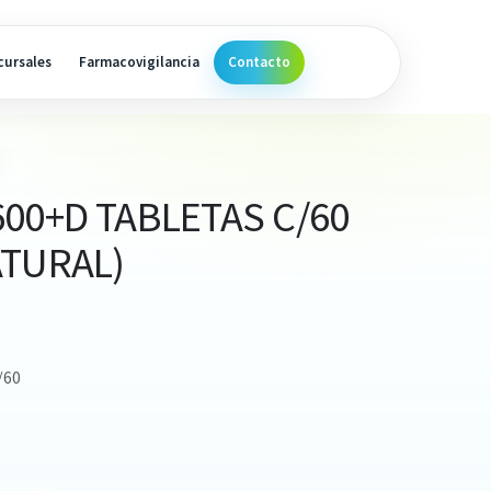
cursales
Farmacovigilancia
Contacto
00+D TABLETAS C/60
ATURAL)
/60