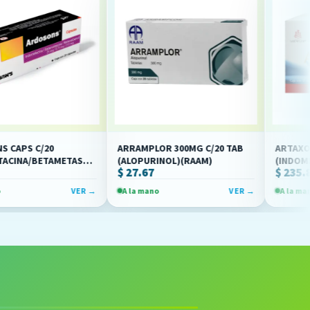
20
ARRAMPLOR 300MG C/20 TAB
ARTAXOL 100MG C
ETAMETASONA/METOCARBAMOL)
(ALOPURINOL)(RAAM)
(INDOMETACINA)(
$ 27.67
$ 235.81
VER →
A la mano
VER →
A la mano