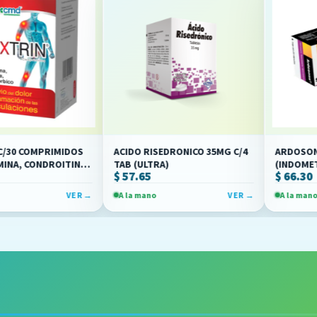
PRIMIDOS
ACIDO RISEDRONICO 35MG C/4
ARDOSONS CAPS C/
DROITINA,
TAB (ULTRA)
(INDOMETACINA/B
$ 57.65
$ 66.30
(SON'S)
VER →
A la mano
VER →
A la mano