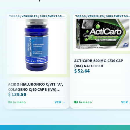
TODOS / VENDIBLES / SUPLEMENTOS ALIMENTICIOS
TODOS / VENDIBLES / SUPLEMENTOS ALIMENTICIOS
ACTICARB 500 MG C/30 CAP
(IVA) NATUTECH
$ 52.64
HIALURONICO C/VIT "A",
ACEI
NO C/60 CAPS (IVA)
520MG
.50
$ 67
EN)
(NAT
ano
VER →
A la mano
VER →
A la