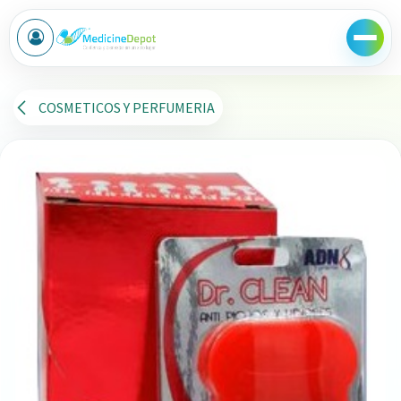
Ir al contenido
COSMETICOS Y PERFUMERIA