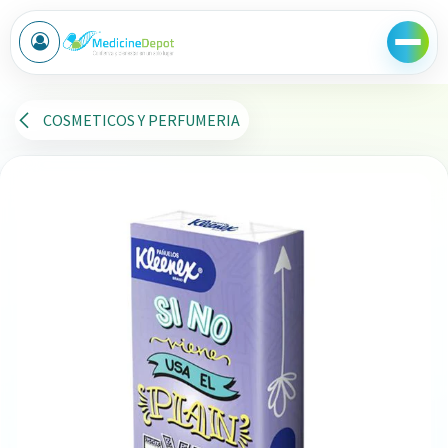
Ir al contenido
COSMETICOS Y PERFUMERIA