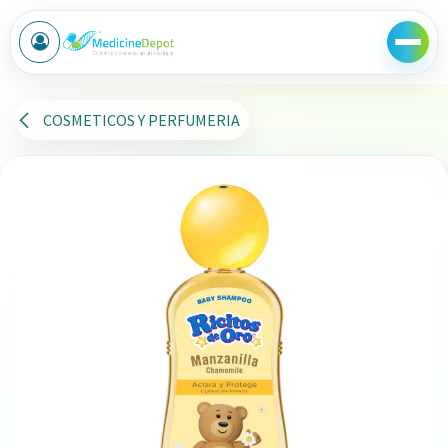
Ir al contenido
COSMETICOS Y PERFUMERIA