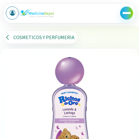
Ir al contenido
COSMETICOS Y PERFUMERIA