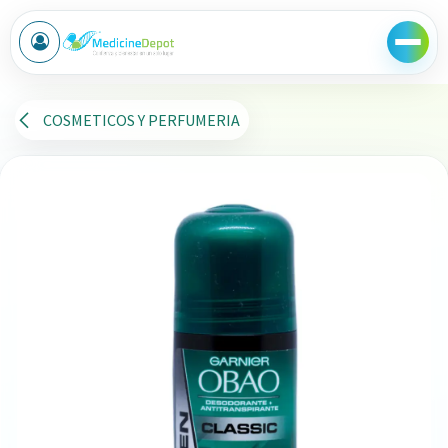
Ir al contenido
COSMETICOS Y PERFUMERIA