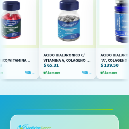
ACIDO HIALURONICO C/
ACIDO HIALURONICO
/VITAMINA
VITAMINA A, COLAGENO Y
"A", COLAGENO C/60
$ 65.31
$ 139.50
GA 3 C/30 CAP
ALOE VERA 700MG C/30
(IVA)(MAKLEN)
RAGEL)
CAP(IVA)(NATURAGEL)
VER →
A la mano
VER →
A la mano