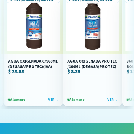
TODOS / VENDIBLES / MATERIAL DE CURACION
TODOS / VENDIBLES / MATERIAL DE CURACION
AGUA OXIGENADA C/960ML
AGUA OXIGENADA PROTEC
360 ANT
(DEGASA/PROTEC)(IVA)
/100ML (DEGASA/PROTEC)
SOL (AC
$ 25.85
$ 8.35
$ 117.9
HIPOCLO
(JALOMA
A la mano
VER →
A la mano
VER →
A la man