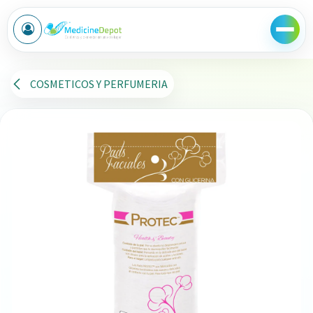
Ir al contenido
COSMETICOS Y PERFUMERIA