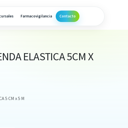
cursales
Farmacovigilancia
Contacto
NDA ELASTICA 5CM X
A 5 CM x 5 M