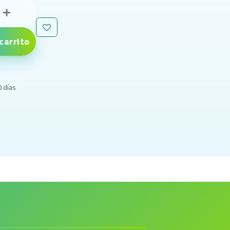
carrito
0 días