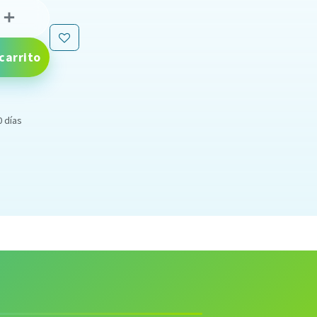
carrito
0 días