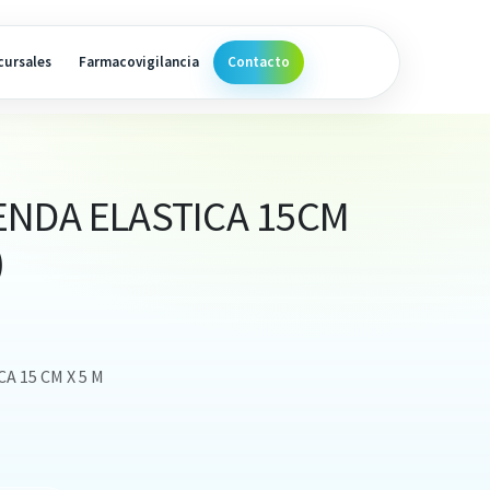
cursales
Farmacovigilancia
Contacto
ENDA ELASTICA 15CM
)
A 15 CM X 5 M