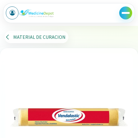
Ir al contenido
MATERIAL DE CURACION