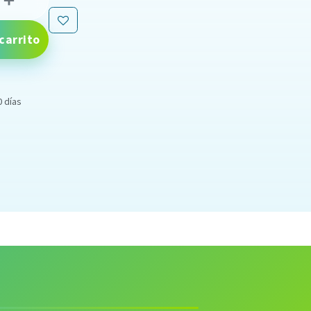
carrito
0 días