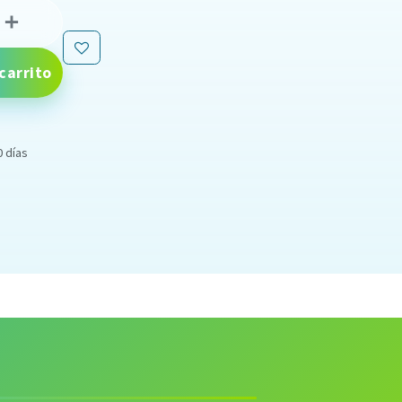
carrito
0 días