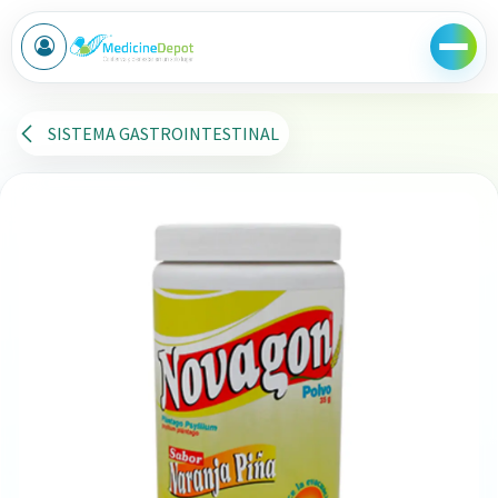
Ir al contenido
SISTEMA GASTROINTESTINAL