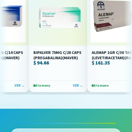
14 CAPS
BIPALVER 75MG C/28 CAPS
ALEMAP 1GR C/30 TABS
AVER)
(PREGABALINA)(MAVER)
(LEVETIRACETAM)(RAAM)
$ 94.66
$ 161.35
VER →
A la mano
VER →
A la mano
VER →