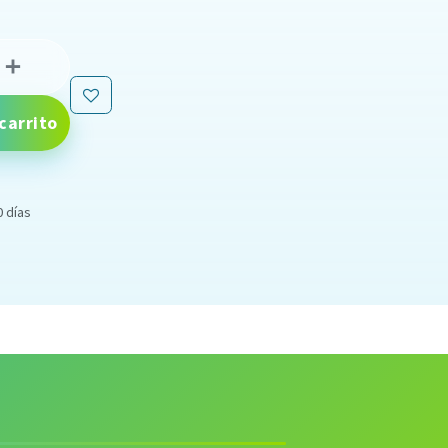
carrito
0 días