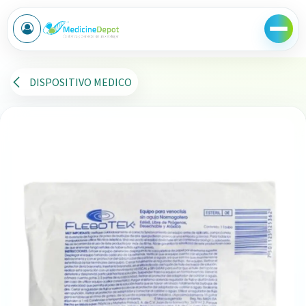
Ir al contenido
DISPOSITIVO MEDICO