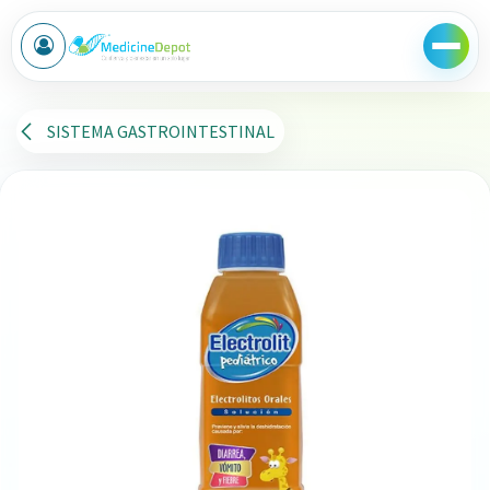
Ir al contenido
SISTEMA GASTROINTESTINAL