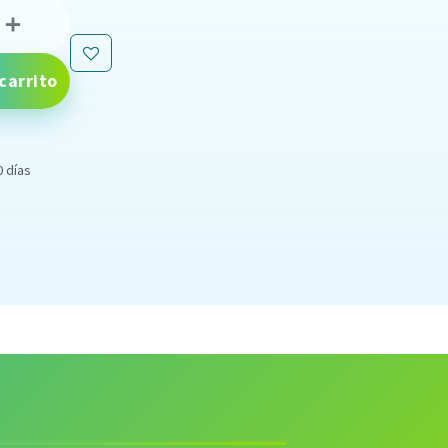
carrito
0 días