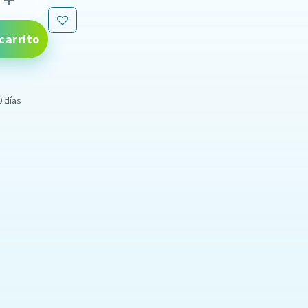
carrito
0 días