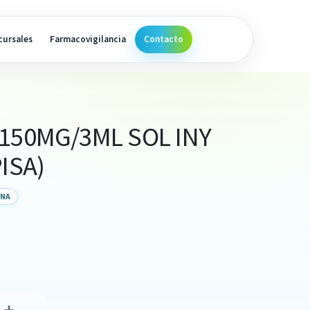
cursales
Farmacovigilancia
Contacto
150MG/3ML SOL INY
ISA)
ONA