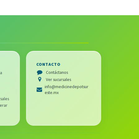
CONTACTO
Contáctanos
ra
Ver sucursales
info@medicinedepotsur
este.mx
sales
erar