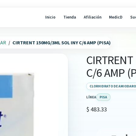
Inicio
Tienda
Afiliación
MedicD
Su
LAR
CIRTRENT 150MG/3ML SOL INY C/6 AMP (PISA)
CIRTRENT 
C/6 AMP (P
CLORHIDRATO DE AMIODAR
LÍNEA
PISA
$
483.33