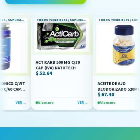
TODOS / VENDIBLES / SUPLEMENTOS ALIMENTICIOS
TODOS / VENDIBLES / SUPLEMENTOS ALIMENTICIOS
TODOS / VENDIBLES / SUPLEMENTOS ALIMENTICIOS
ACTICARB 500 MG C/30
CAP (IVA) NATUTECH
$ 52.64
O C/VIT
ACEITE DE AJO
60 CAPS
DEODORIZADO 520MG ENV
$ 67.40
C/100 CAP (IVA)
(NATURAGEL)
VER →
A la mano
VER →
A la mano
VER 