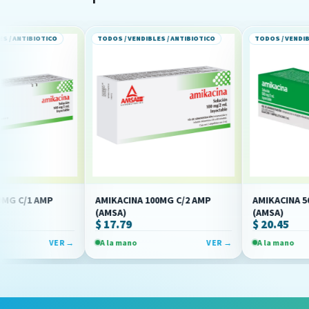
ICO
TODOS / VENDIBLES / ANTIBIOTICO
TODOS / VENDIBLES / ANTIBIO
P
AMIKACINA 100MG C/2 AMP
AMIKACINA 500MG C/1 
(AMSA)
(AMSA)
$ 17.79
$ 20.45
VER →
A la mano
VER →
A la mano