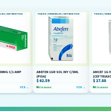
TICO
TODOS / VENDIBLES / ANTIBIOTICO
TODOS / VENDIBLES / ANTIB
AMP
ABEFEN 1GR SOL INY C/5ML
AMCEF 1G IV C/10ML SO
(PISA)
(CEFTRIAXONA)(AMSA)
$ 62.59
$ 27.88
VER →
A la mano
VER →
A la mano