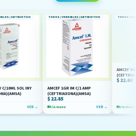
IOTICO
TODOS / VENDIBLES / ANTIBIOTICO
TODOS / VENDIBLES / ANT
AMCEF 500MG IM C/1
(CEFTRIAXONA)(AMS
$ 22.60
L INY
AMCEF 1GR IM C/1 AMP
(CEFTRIAXONA)(AMSA)
$ 22.85
VER →
A la mano
VER →
A la mano