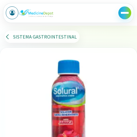
Ir al contenido
SISTEMA GASTROINTESTINAL