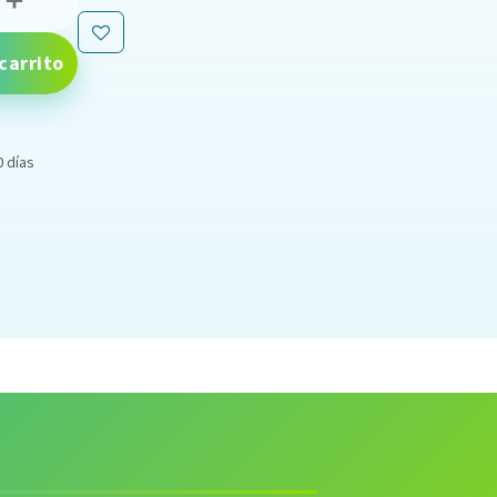
carrito
0 días