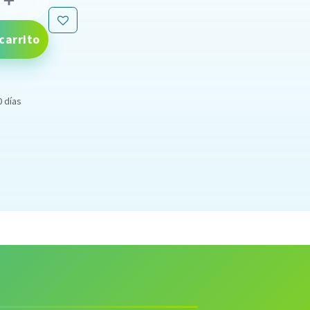
carrito
0 días