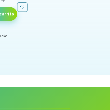
carrito
0 días