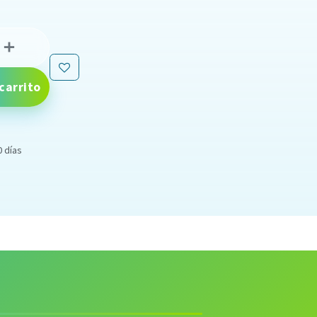
carrito
0 días