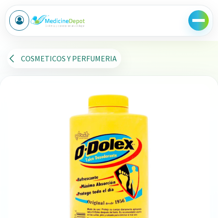
Ir al contenido
COSMETICOS Y PERFUMERIA