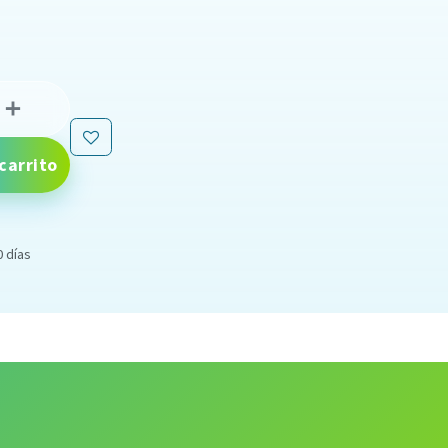
carrito
0 días