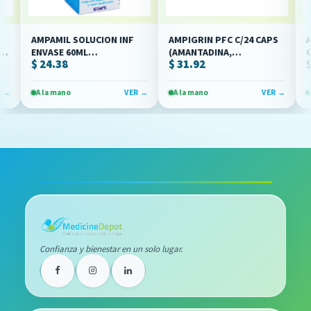
AMPAMIL SOLUCION INF
AMPIGRIN PFC C/24 CAPS
AMPI
A/PARACETAMOL)
ENVASE 60ML
(AMANTADINA,
GOT
$ 24.38
$ 31.92
$ 38
(AMANTADINA/CLORFENAMINA/PARACETAMOL)
CLORFENAMINA,
(AMA
(SON'S)
PARACETAMOL)(COLLINS)
(COLL
A la mano
VER →
A la mano
VER →
A la 
Confianza y bienestar en un solo lugar.