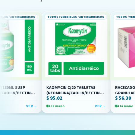
DIARREICOS
TODOS / VENDIBLES / ANTIDIARREICOS
TODOS / VENDIBLES / ANT
USP
KAOMYCIN C/20 TABLETAS
RACECADOTRILO 10
ECTINA)
(NEOMICINA/CAOLIN/PECTINA)
GRANULADO C/18 S
$ 95.02
$ 56.30
(ARMSTRONG)
(MAVER)
VER →
A la mano
VER →
A la mano