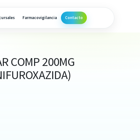
cursales
Farmacovigilancia
Contacto
R COMP 200MG
NIFUROXAZIDA)
)