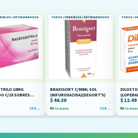
IDIARREICOS
TODOS / VENDIBLES / ANTIDIARREICOS
TODOS / VENDIBLES / A
MG
BRAXIGORT C/90ML SOL
DILOSTOP 2MG C/1
OBRES
(NIFUROXAZIDA)(DEGORT'S)
(LOPERAMIDA)(COL
$ 46.30
$ 12.49
VER →
A la mano
VER →
A la mano