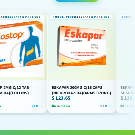
NTIDIARREICOS
TODOS / VENDIBLES / ANTIDIARREICOS
TODOS / VENDIBLES /
2 TAB
ESKAPAR 200MG C/16 CAPS
ESKAPAR 220MG/
LINS)
(NIFUROXAZIDA)(ARMSTRONG)
SUSPENSION 90M
$ 123.65
$ 119.15
(NIFUROXAZIDA)
VER →
A la mano
VER →
A la mano