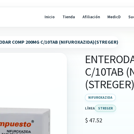
Inicio
Tienda
Afiliación
MedicD
Su
DAR COMP 200MG C/10TAB (NIFUROXAZIDA)(STREGER)
ENTERODA
C/10TAB (
(STREGER
NIFUROXAZIDA
LÍNEA
STREGER
$
47.52