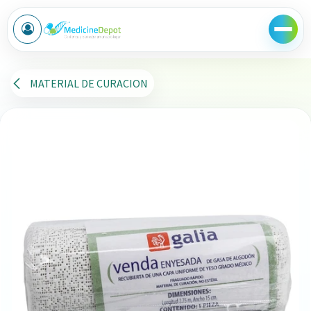
Ir al contenido
MATERIAL DE CURACION