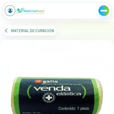
Ir al contenido
MATERIAL DE CURACION