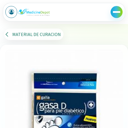
Ir al contenido
MATERIAL DE CURACION