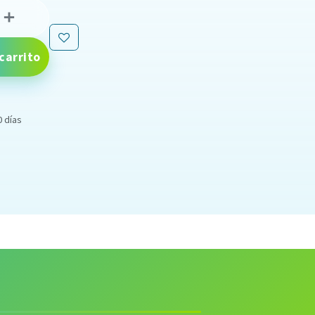
carrito
0 días