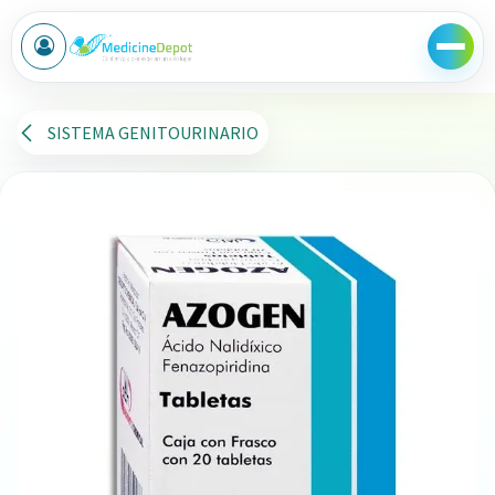
Ir al contenido
SISTEMA GENITOURINARIO