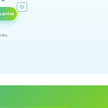
carrito
0 días