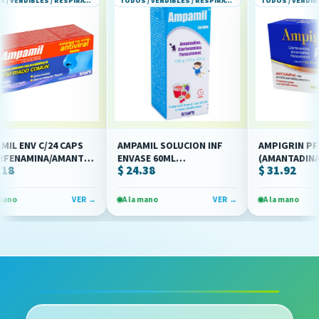
TODOS / VENDIBLES / RESPIRATORIOS
TODOS / VENDIBLES / RESPIRATORIOS
NV C/24 CAPS
AMPAMIL SOLUCION INF
AMPIGRIN PFC C/2
AMINA/AMANTADINA/PARACETAMOL)
ENVASE 60ML
(AMANTADINA,
$ 24.38
$ 31.92
(AMANTADINA/CLORFENAMINA/PARACETAMOL)
CLORFENAMINA,
(SON'S)
PARACETAMOL)(CO
VER →
A la mano
VER →
A la mano