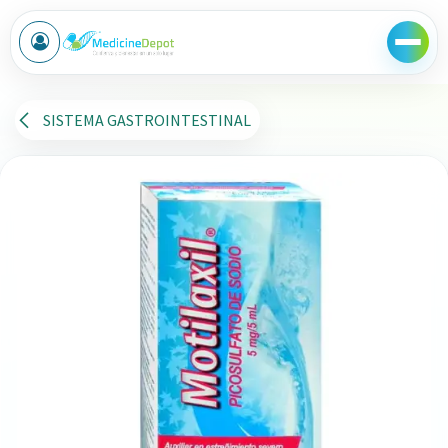
Ir al contenido
SISTEMA GASTROINTESTINAL