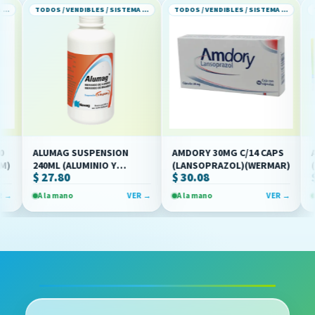
TODOS / VENDIBLES / SISTEMA GASTROINTESTINAL
TODOS / VENDIBLES / SISTEMA GASTROINTESTINAL
ALUMAG SUSPENSION
AMDORY 30MG C/14 CAPS
AMEB
240ML (ALUMINIO Y
(LANSOPRAZOL)(WERMAR)
(MET
$ 27.80
$ 30.08
$ 97
MAGNESIO)(NOVAG)
(OFF
A la mano
VER →
A la mano
VER →
A la