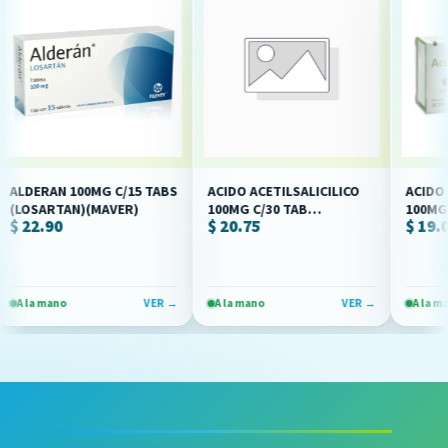
DERAN 100MG C/15 TABS
ACIDO ACETILSALICILICO
ACIDO ACET
OSARTAN)(MAVER)
100MG C/30 TAB
100MG C/30
22.90
$ 20.75
$ 19.00
(PERRIGO/QUIFA)
(AVIVIA)
la mano
VER →
A la mano
VER →
A la mano